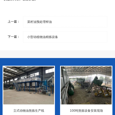
上一篇：
菜籽油预处理榨油
下一篇：
小型动植物油精炼设备
立式动物油熬炼生产线
100吨熬炼设备安装现场