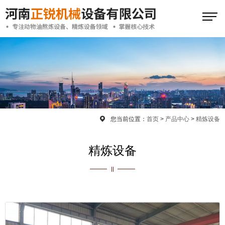
您当前位置：
首页
>
产品中心
>
精炼设备
精炼设备