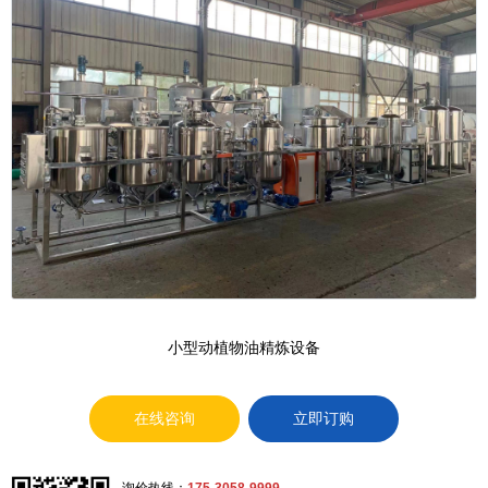
小型动植物油精炼设备
在线咨询
立即订购